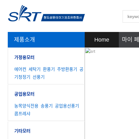
제품소개
Home
마이 
가정용모터
에어컨
세탁기
환풍기
주방환풍기
공
기청정기
선풍기
공업용모터
농목양식전용
송풍기
공업용선풍기
콤프레샤
기타모터