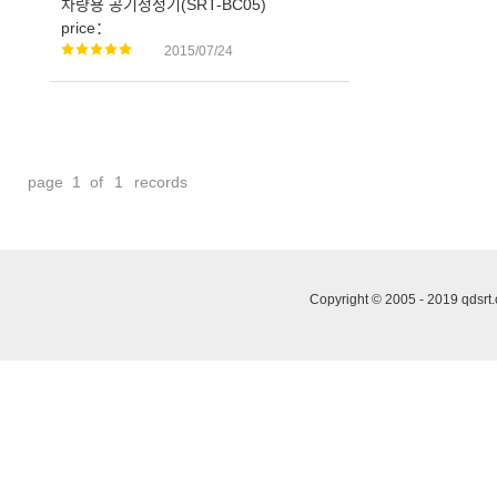
차량용 공기청정기(SRT-BC05)
price：
2015/07/24
SRT SRT-BC05
page
1 of
1
records
Copyright © 2005 - 2019 qds