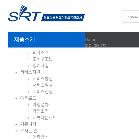
제품소개
Home
마이 페이지
회사소개
조직구조도
영예자질
서비스지원
서비스방침
서비스절차
서비스신청
다운로드
가맹절차
가맹조건
서류다운로드
커뮤니티
오시는 길
연락방식