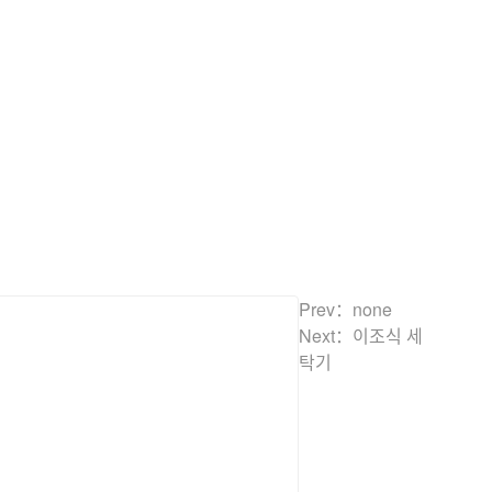
Prev：none
Next：
이조식 세
탁기